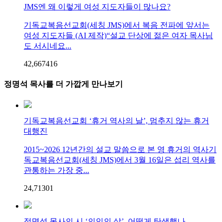
JMS엔 왜 이렇게 여성 지도자들이 많나요?
기독교복음선교회(세칭 JMS)에서 복음 전파에 앞서는
여성 지도자들 (AI 제작)“설교 단상에 젊은 여자 목사님
도 서시네요...
42,667
4
16
정명석 목사를 더 가깝게 만나보기
기독교복음선교회 ‘휴거 역사의 날’, 멈추지 않는 휴거
대행진
2015~2026 12년간의 설교 말씀으로 본 영 휴거의 역사기
독교복음선교회(세칭 JMS)에서 3월 16일은 섭리 역사를
관통하는 가장 중...
24,713
0
1
정명석 목사의 시 ‘의인의 삶’, 어떻게 탄생했나