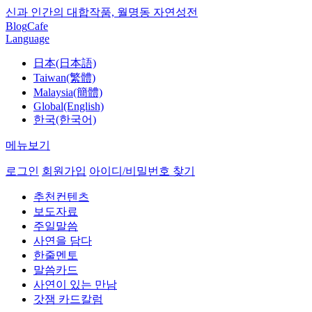
신과 인간의 대합작품, 월명동 자연성전
Blog
Cafe
Language
日本(日本語)
Taiwan(繁體)
Malaysia(簡體)
Global(English)
한국(한국어)
메뉴보기
로그인
회원가입
아이디/비밀번호 찾기
추천컨텐츠
보도자료
주일말씀
사연을 담다
한줄멘토
말씀카드
사연이 있는 만남
갓잼 카드칼럼