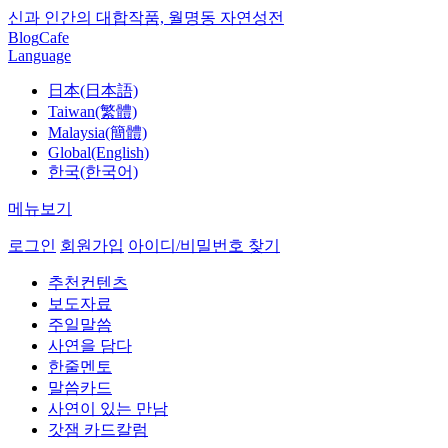
신과 인간의 대합작품, 월명동 자연성전
Blog
Cafe
Language
日本(日本語)
Taiwan(繁體)
Malaysia(簡體)
Global(English)
한국(한국어)
메뉴보기
로그인
회원가입
아이디/비밀번호 찾기
추천컨텐츠
보도자료
주일말씀
사연을 담다
한줄멘토
말씀카드
사연이 있는 만남
갓잼 카드칼럼