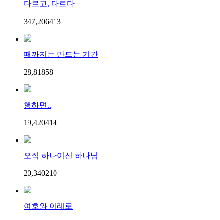
다르고, 다르다
347,206
4
13
때까지는 만드는 기간
28,818
5
8
행하면..
19,420
4
14
오직 하나이신 하나님
20,340
2
10
여호와 이레로