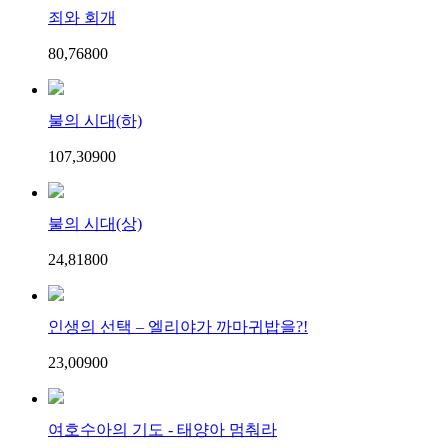
죄와 회개
80,768
0
0
불의 시대(하)
107,309
0
0
불의 시대(상)
24,818
0
0
인생의 선택 – 엘리야가 까마귀밥을?!
23,009
0
0
여호수아의 기도 - 태양아 멈춰라