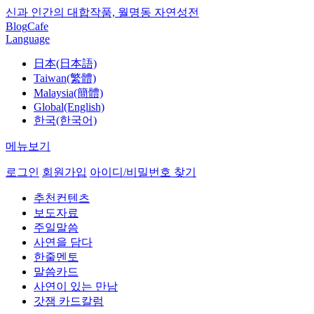
신과 인간의 대합작품, 월명동 자연성전
Blog
Cafe
Language
日本(日本語)
Taiwan(繁體)
Malaysia(簡體)
Global(English)
한국(한국어)
메뉴보기
로그인
회원가입
아이디/비밀번호 찾기
추천컨텐츠
보도자료
주일말씀
사연을 담다
한줄멘토
말씀카드
사연이 있는 만남
갓잼 카드칼럼