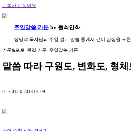
교회가고 싶어요
주일말씀 카툰
by 돌쇠만화
정명석 목사님의 주일 설교 말씀 중에서 깊이 심정을 표현
카툰&포토_완결 카툰_주일말씀 카툰
말씀 따라 구원도, 변화도, 형체
0
17,012
0
2013-01-09
번역
수정
삭제
글쓰기