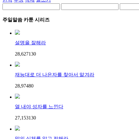
주일말씀 카툰 시리즈
설명을 잘해라
28,627
13
0
재능대로 더 나은자를 찾아서 맡겨라
28,974
8
0
열 내야 성자를 느낀다
27,153
13
0
말의 실체를 알고 전해라