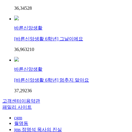
36,345
2
8
바른신앙생활
[바른신앙생활 6학년] 그날이에요
36,963
2
10
바른신앙생활
[바른신앙생활 6학년] 멈추지 말아요
37,292
3
6
고객센터
이용약관
패밀리 사이트
cgm
월명동
jms 정명석 목사의 진실