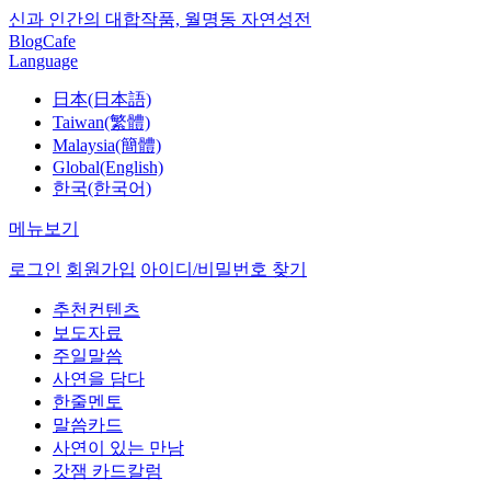
신과 인간의 대합작품, 월명동 자연성전
Blog
Cafe
Language
日本(日本語)
Taiwan(繁體)
Malaysia(簡體)
Global(English)
한국(한국어)
메뉴보기
로그인
회원가입
아이디/비밀번호 찾기
추천컨텐츠
보도자료
주일말씀
사연을 담다
한줄멘토
말씀카드
사연이 있는 만남
갓잼 카드칼럼