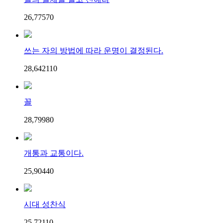
26,775
7
0
쓰는 자의 방법에 따라 운명이 결정된다.
28,642
11
0
꼴
28,799
8
0
개통과 교통이다.
25,904
4
0
시대 성찬식
25,721
1
0