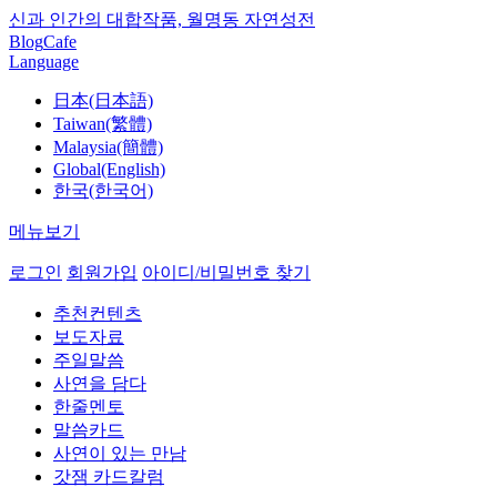
신과 인간의 대합작품, 월명동 자연성전
Blog
Cafe
Language
日本(日本語)
Taiwan(繁體)
Malaysia(簡體)
Global(English)
한국(한국어)
메뉴보기
로그인
회원가입
아이디/비밀번호 찾기
추천컨텐츠
보도자료
주일말씀
사연을 담다
한줄멘토
말씀카드
사연이 있는 만남
갓잼 카드칼럼