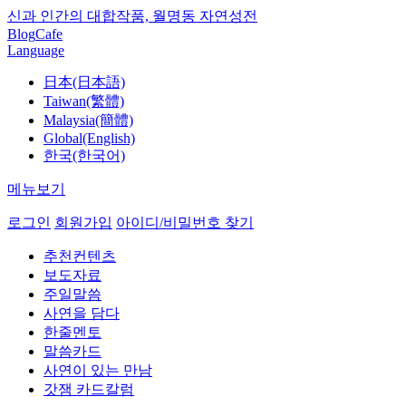
신과 인간의 대합작품, 월명동 자연성전
Blog
Cafe
Language
日本(日本語)
Taiwan(繁體)
Malaysia(簡體)
Global(English)
한국(한국어)
메뉴보기
로그인
회원가입
아이디/비밀번호 찾기
추천컨텐츠
보도자료
주일말씀
사연을 담다
한줄멘토
말씀카드
사연이 있는 만남
갓잼 카드칼럼