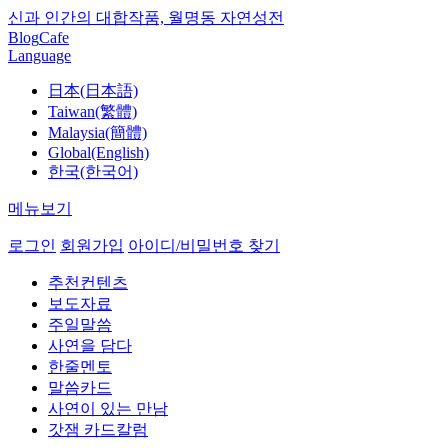
신과 인간의 대합작품, 월명동 자연성전
Blog
Cafe
Language
日本(日本語)
Taiwan(繁體)
Malaysia(簡體)
Global(English)
한국(한국어)
메뉴보기
로그인
회원가입
아이디/비밀번호 찾기
추천컨텐츠
보도자료
주일말씀
사연을 담다
한줄멘토
말씀카드
사연이 있는 만남
갓잼 카드칼럼