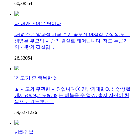
60,385
6
4
다 내가 귀여운 탓이다
-제45주년 알파절 기념 수기 공모전 야심작 수상작-모든
생명은 부모의 사랑의 결실로 태어납니다. 저도 누군가
의 사랑의 결실입...
26,330
5
4
'기도'가 준 행복한 삶
▲ 사고와 무관한 사진입니다ⓒ 만남과대화Q. 신앙생활
에서 &#39;기도&#39;는 빼놓을 수 없죠. 혹시 자신이 처
음으로 기도했던 ...
39,627
12
26
전화위복