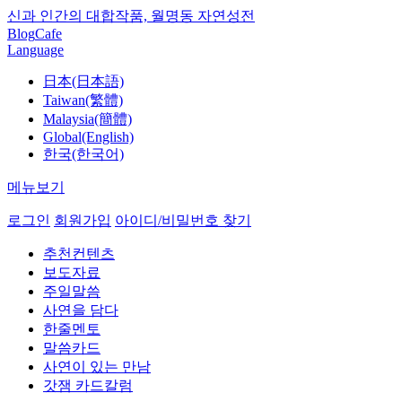
신과 인간의 대합작품, 월명동 자연성전
Blog
Cafe
Language
日本(日本語)
Taiwan(繁體)
Malaysia(簡體)
Global(English)
한국(한국어)
메뉴보기
로그인
회원가입
아이디/비밀번호 찾기
추천컨텐츠
보도자료
주일말씀
사연을 담다
한줄멘토
말씀카드
사연이 있는 만남
갓잼 카드칼럼