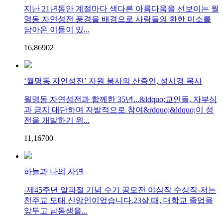
지난 21년동안 계절마다 색다른 아름다움을 선보이는 월
명동 자연성전 풍경을 배경으로 사람들의 환한 미소를
담아온 이들이 있...
16,869
0
2
‘월명동 자연성전’ 자원 봉사의 산증인, 성시경 목사
월명동 자연성전과 함께한 35년...&ldquo;교인들, 자부심
과 긍지 대단하며 자발적으로 참여&rdquo;&ldquo;이 성
전을 개발하기 위...
11,167
0
0
하늘과 나의 사연
-제45주년 알파절 기념 수기 공모전 야심작 수상작-저는
천주교 모태 신앙인이었습니다.23살 때, 대학교 졸업을
앞두고 남동생을...