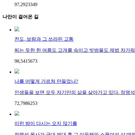
97,292
33
49
나만이 걸어온 길
전도, 보람과 그 쓰라린 고통
찌는 듯한 한 여름도 고개를 숙이고 빗방울도 제법 차가워졌
98,541
56
73
나를 어떻게 가르쳐 만들었나?
인생들을 보면 모두 자기만의 삶을 살아가고 있다. 정명석 
72,798
62
53
이런 밤이 다시는 오지 않기를
정명석 목사가 군대 제대 후 그 이듬해인 스물여섯 살 때였다