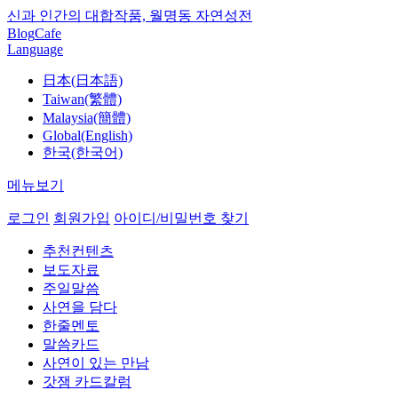
신과 인간의 대합작품, 월명동 자연성전
Blog
Cafe
Language
日本(日本語)
Taiwan(繁體)
Malaysia(簡體)
Global(English)
한국(한국어)
메뉴보기
로그인
회원가입
아이디/비밀번호 찾기
추천컨텐츠
보도자료
주일말씀
사연을 담다
한줄멘토
말씀카드
사연이 있는 만남
갓잼 카드칼럼