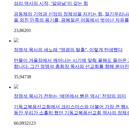
섭리 역사의 시작, ‘알파날’이 갖는 힘
공동체의 기억과 신앙의 정체성을 지키는 힘, 절기우리나라
을 외친 민족의 용기를, 광복절은 어둠에서 벗어난 자유를, 
23,862
0
1
정명석 목사의 새노래 “영광의 탈출”, 이렇게 탄생했다
만물이 겨울잠에서 깨어나는 시기에 맞춰 올해도 돌아온 기독
합니다. 그간 정명석 총회장 목사와 선교회를 향해 쏟아진 
35,947
3
8
정명석 목사가 전하는 ‘에덴에서 뻗은 역사’ 찬양의 의미
기독교복음선교회에서 크리스마스와 더불어 가장 큰 행사 ‘생
동안 우리가 소홀히 했던 기독교복음선교회 역사의 정체성
60,093
21
23