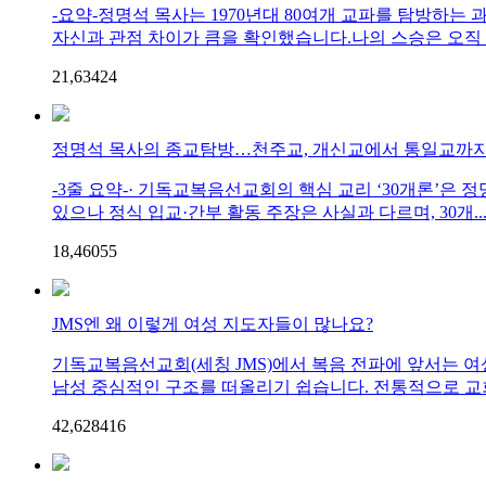
-요약-정명석 목사는 1970년대 80여개 교파를 탐방하는
자신과 관점 차이가 큼을 확인했습니다.나의 스승은 오직 예
21,634
2
4
정명석 목사의 종교탐방…천주교, 개신교에서 통일교까지
-3줄 요약-· 기독교복음선교회의 핵심 교리 ‘30개론’은 
있으나 정식 입교·간부 활동 주장은 사실과 다르며, 30개..
18,460
5
5
JMS엔 왜 이렇게 여성 지도자들이 많나요?
기독교복음선교회(세칭 JMS)에서 복음 전파에 앞서는 여성
남성 중심적인 구조를 떠올리기 쉽습니다. 전통적으로 교회의
42,628
4
16