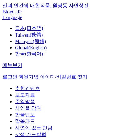
신과 인간의 대합작품, 월명동 자연성전
Blog
Cafe
Language
日本(日本語)
Taiwan(繁體)
Malaysia(簡體)
Global(English)
한국(한국어)
메뉴보기
로그인
회원가입
아이디/비밀번호 찾기
추천컨텐츠
보도자료
주일말씀
사연을 담다
한줄멘토
말씀카드
사연이 있는 만남
갓잼 카드칼럼