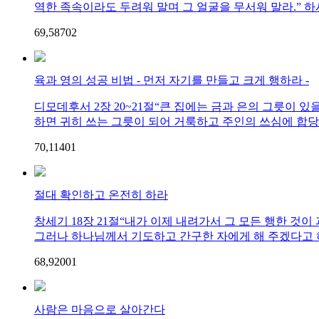
역한 족속이라도 두려워 말며 그 얼굴을 무서워 말라.” 하시고
69,587
0
2
육과 영의 성공 비법 - 먼저 자기를 만들고 크게 행하라 -
디모데후서 2장 20~21절“큰 집에는 금과 은의 그릇이 
하면 귀히 쓰는 그릇이 되어 거룩하고 주인의 쓰심에 합당하
70,114
0
1
절대 확인하고 온전히 하라
창세기 18장 21절“내가 이제 내려가서 그 모든 행한 것
그러나 하나님께서 기도하고 간구한 자에게 해 주겠다고 하
68,920
0
1
사람은 마음으로 살아간다