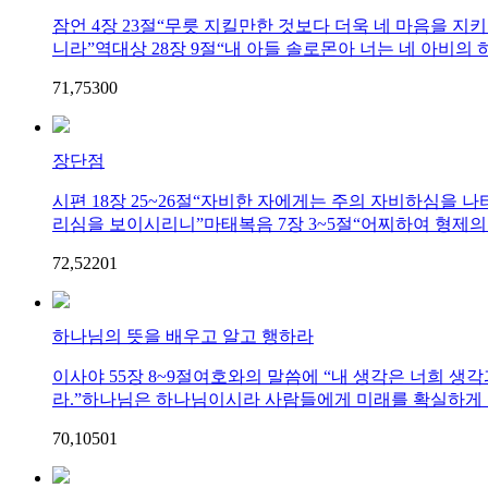
잠언 4장 23절“무릇 지킬만한 것보다 더욱 네 마음을 지
니라”역대상 28장 9절“내 아들 솔로몬아 너는 네 아비의 하나
71,753
0
0
장단점
시편 18장 25~26절“자비한 자에게는 주의 자비하심을
리심을 보이시리니”마태복음 7장 3~5절“어찌하여 형제의 눈
72,522
0
1
하나님의 뜻을 배우고 알고 행하라
이사야 55장 8~9절여호와의 말씀에 “내 생각은 너희 생
라.”하나님은 하나님이시라 사람들에게 미래를 확실하게 말
70,105
0
1