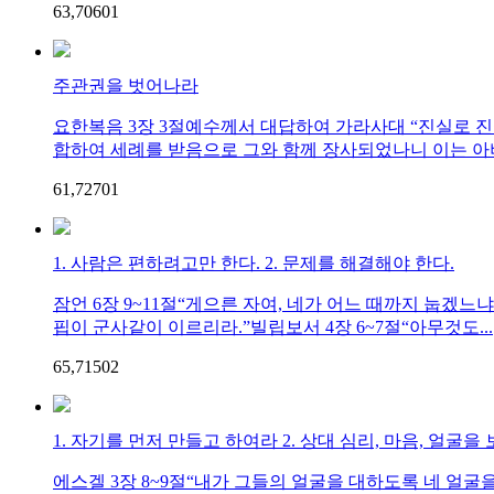
63,706
0
1
주관권을 벗어나라
요한복음 3장 3절예수께서 대답하여 가라사대 “진실로 진
합하여 세례를 받음으로 그와 함께 장사되었나니 이는 아버
61,727
0
1
1. 사람은 편하려고만 한다. 2. 문제를 해결해야 한다.
잠언 6장 9~11절“게으른 자여, 네가 어느 때까지 눕겠느냐
핍이 군사같이 이르리라.”빌립보서 4장 6~7절“아무것도...
65,715
0
2
1. 자기를 먼저 만들고 하여라 2. 상대 심리, 마음, 얼굴
에스겔 3장 8~9절“내가 그들의 얼굴을 대하도록 네 얼