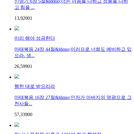
신명기 6장 5절&ldquo;너는 마음을 다하고 성품을 다하
고 힘을 ...
13,920
0
1
미리 해야 성공한다
마태복음 24장 44절&ldquo;이러므로 너희도 예비하고 있
으라. 생...
26,599
0
1
행한 대로 받으리라
마태복음 16장 27절&ldquo;인자가 아버지의 영광으로 그
천사들...
57,339
0
0