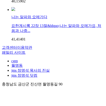
40,159
0
2
나는 알파와 오메가다
요한계시록 22장 13절&ldquo;나는 알파와 오메가요, 처
음과 나중...
41,414
0
1
고객센터
이용약관
패밀리 사이트
cgm
월명동
jms 정명석 목사의 진실
jms 정명석 닷컴
충청남도 금산군 진산면 월명동길 90