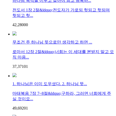
하나님 목적을 이루고 살아야 최고 행복하...
전도서 1장 2절&ldquo;전도자가 가로되 헛되고 헛되며
헛되고 헛...
42,280
0
0
무조건 주 하나님 뜻으로만 생각하고 하면 ...
로마서 12장 2절&ldquo;너희는 이 세대를 본받지 말고 오
직 마음...
37,371
0
1
1. 하나님은 이미 도우셨다. 2. 하나님 뜻...
마태복음 7장 7~8절&ldquo;구하라, 그러면 너희에게 주
실 것이요...
49,692
0
1