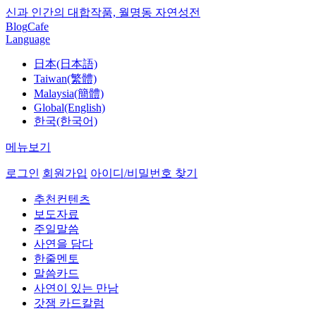
신과 인간의 대합작품, 월명동 자연성전
Blog
Cafe
Language
日本(日本語)
Taiwan(繁體)
Malaysia(簡體)
Global(English)
한국(한국어)
메뉴보기
로그인
회원가입
아이디/비밀번호 찾기
추천컨텐츠
보도자료
주일말씀
사연을 담다
한줄멘토
말씀카드
사연이 있는 만남
갓잼 카드칼럼