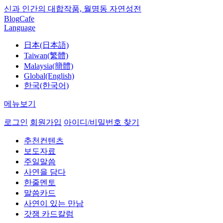
신과 인간의 대합작품, 월명동 자연성전
Blog
Cafe
Language
日本(日本語)
Taiwan(繁體)
Malaysia(簡體)
Global(English)
한국(한국어)
메뉴보기
로그인
회원가입
아이디/비밀번호 찾기
추천컨텐츠
보도자료
주일말씀
사연을 담다
한줄멘토
말씀카드
사연이 있는 만남
갓잼 카드칼럼