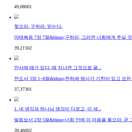
49,080
0
1
찾으라. 구하라. 얻는다.
마태복음 7장 7절&ldquo;구하라, 그러면 너희에게 주실 것이요
39,215
0
2
만사에 때가 있다. 때 지나면 그것으로 끝...
전도서 3장 1~8절&ldquo;천하에 범사가 기한이 있고 모든 
37,373
0
1
1. 네 생각과 하나님 생각이 다르고, 이 세...
빌립보서 2장 5절&ldquo;너희 안에 이 마음을 품으라. 곧 그
39,460
0
2