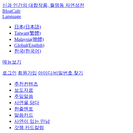
신과 인간의 대합작품, 월명동 자연성전
Blog
Cafe
Language
日本(日本語)
Taiwan(繁體)
Malaysia(簡體)
Global(English)
한국(한국어)
메뉴보기
로그인
회원가입
아이디/비밀번호 찾기
추천컨텐츠
보도자료
주일말씀
사연을 담다
한줄멘토
말씀카드
사연이 있는 만남
갓잼 카드칼럼