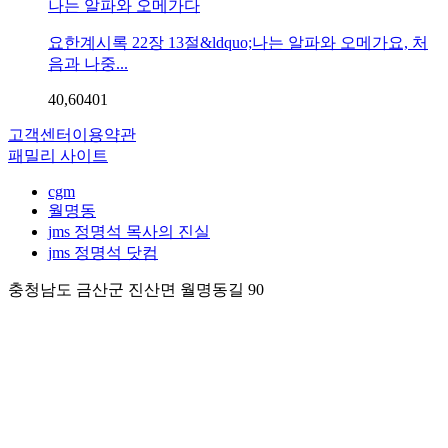
나는 알파와 오메가다
요한계시록 22장 13절&ldquo;나는 알파와 오메가요, 처
음과 나중...
40,604
0
1
고객센터
이용약관
패밀리 사이트
cgm
월명동
jms 정명석 목사의 진실
jms 정명석 닷컴
충청남도 금산군 진산면 월명동길 90