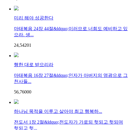
미리 해야 성공한다
마태복음 24장 44절&ldquo;이러므로 너희도 예비하고 있
으라. 생...
24,542
0
1
행한 대로 받으리라
마태복음 16장 27절&ldquo;인자가 아버지의 영광으로 그
천사들...
56,760
0
0
하나님 목적을 이루고 살아야 최고 행복하...
전도서 1장 2절&ldquo;전도자가 가로되 헛되고 헛되며
헛되고 헛...