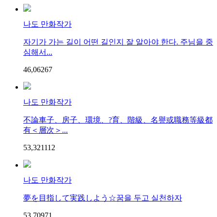
나도 만화작가
자기가 가는 길이 어떤 길인지 잘 알아야 한다. 주님을 중
심해서...
46,062
6
7
나도 만화작가
不論車子、房子、環境、?育、階級、名譽或職務等級都
有＜層次＞...
53,321
11
2
나도 만화작가
夢を目指して実践しよう☆꿈을 두고 실천하자
53,709
7
1