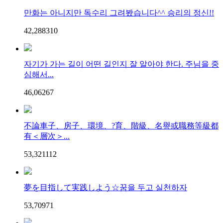
만화는 아니지만 독수리 그려봤습니다^^ 승리의 정신!!
42,288
3
10
자기가 가는 길이 어떤 길인지 잘 알아야 한다. 주님을 중
심해서...
46,062
6
7
不論車子、房子、環境、?育、階級、名譽或職務等級都
有＜層次＞...
53,321
11
2
夢を目指して実践しよう☆꿈을 두고 실천하자
53,709
7
1