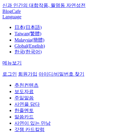
신과 인간의 대합작품, 월명동 자연성전
Blog
Cafe
Language
日本(日本語)
Taiwan(繁體)
Malaysia(簡體)
Global(English)
한국(한국어)
메뉴보기
로그인
회원가입
아이디/비밀번호 찾기
추천컨텐츠
보도자료
주일말씀
사연을 담다
한줄멘토
말씀카드
사연이 있는 만남
갓잼 카드칼럼