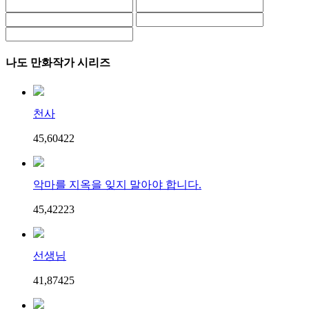
나도 만화작가 시리즈
천사
45,604
2
2
악마를 지옥을 잊지 말아야 합니다.
45,422
2
3
선생님
41,874
2
5