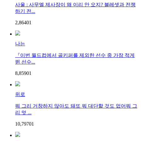
사울 : 사무엘 제사장이 왜 이리 안 오지? 블레셋과 전쟁
하기 전...
2,864
0
1
나는
『이번 월드컵에서 골키퍼를 제외한 선수 중 가장 적게
뛴 선수...
8,859
0
1
위로
뭐 그리 거창하지 않아도 돼또 뭐 대단할 것도 없어뭐 그
리 멋 ...
10,797
0
1