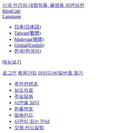
신과 인간의 대합작품, 월명동 자연성전
Blog
Cafe
Language
日本(日本語)
Taiwan(繁體)
Malaysia(簡體)
Global(English)
한국(한국어)
메뉴보기
로그인
회원가입
아이디/비밀번호 찾기
추천컨텐츠
보도자료
주일말씀
사연을 담다
한줄멘토
말씀카드
사연이 있는 만남
갓잼 카드칼럼