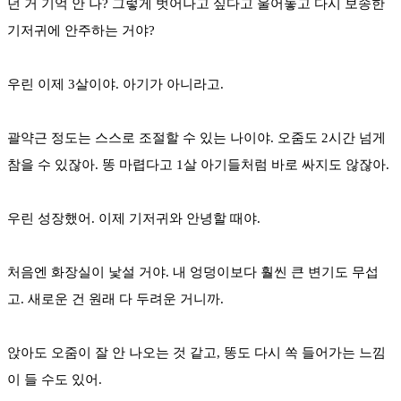
던 거 기억 안 나? 그렇게 벗어나고 싶다고 울어놓고 다시 보송한
기저귀에 안주하는 거야?
우린 이제 3살이야. 아기가 아니라고.
괄약근 정도는 스스로 조절할 수 있는 나이야. 오줌도 2시간 넘게
참을 수 있잖아. 똥 마렵다고 1살 아기들처럼 바로 싸지도 않잖아.
우린 성장했어. 이제 기저귀와 안녕할 때야.
처음엔 화장실이 낯설 거야. 내 엉덩이보다 훨씬 큰 변기도 무섭
고. 새로운 건 원래 다 두려운 거니까.
앉아도 오줌이 잘 안 나오는 것 같고, 똥도 다시 쏙 들어가는 느낌
이 들 수도 있어.