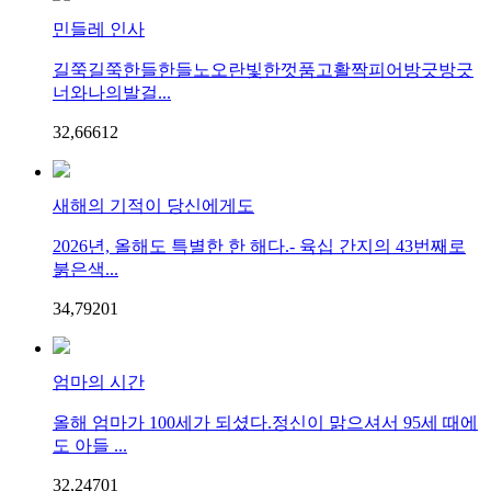
민들레 인사
길쭉길쭉한들한들노오란빛한껏품고활짝피어방긋방긋
너와나의발걸...
32,666
1
2
새해의 기적이 당신에게도
2026년, 올해도 특별한 한 해다.- 육십 간지의 43번째로
붉은색...
34,792
0
1
엄마의 시간
올해 엄마가 100세가 되셨다.정신이 맑으셔서 95세 때에
도 아들 ...
32,247
0
1