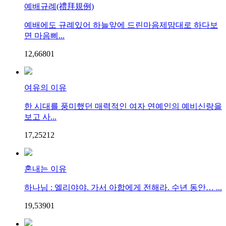
예배규례(禮拜規例)
예배에도 규례있어 하늘앞에 드린마음제맘대로 하다보
면 마음삐...
12,668
0
1
여유의 이유
한 시대를 풍미했던 매력적인 여자 연예인의 예비신랑을
보고 사...
17,252
1
2
혼내는 이유
하나님 : 엘리야야. 가서 아합에게 전해라. 수년 동안… ...
19,539
0
1