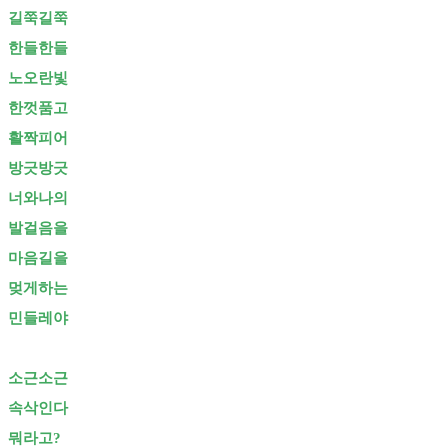
길쭉길쭉
한들한들
노오란빛
한껏품고
활짝피어
방긋방긋
너와나의
발걸음을
마음길을
멎게하는
민들레야
소근소근
속삭인다
뭐라고?