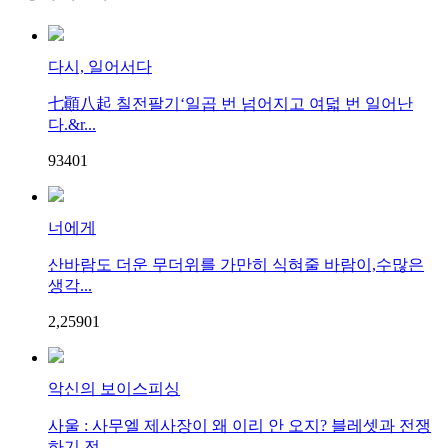
다시, 일어서다
七顚八起 칠전팔기‘일곱 번 넘어지고 여덟 번 일어난
다.&r...
934
0
1
너에게
산바람도 더운 무더위를 가만히 식혀줄 바람이,수많은
생각...
2,259
0
1
악신의 보이스피싱
사울 : 사무엘 제사장이 왜 이리 안 오지? 블레셋과 전쟁
하기 전...