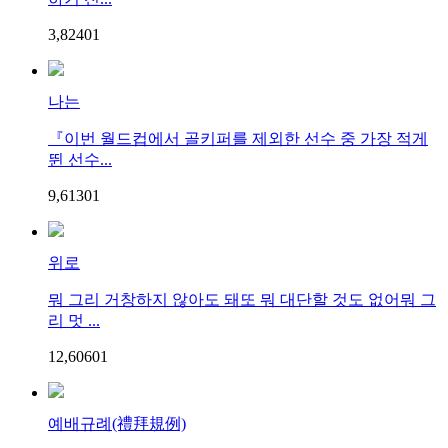
3,824
0
1
나는
『이번 월드컵에서 골키퍼를 제외한 선수 중 가장 적게
뛴 선수...
9,613
0
1
위로
뭐 그리 거창하지 않아도 돼또 뭐 대단할 것도 없어뭐 그
리 멋 ...
12,606
0
1
예배규례(禮拜規例)