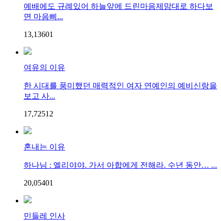
예배에도 규례있어 하늘앞에 드린마음제맘대로 하다보
면 마음삐...
13,136
0
1
여유의 이유
한 시대를 풍미했던 매력적인 여자 연예인의 예비신랑을
보고 사...
17,725
1
2
혼내는 이유
하나님 : 엘리야야. 가서 아합에게 전해라. 수년 동안… ...
20,054
0
1
민들레 인사