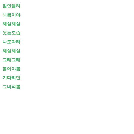
잘안들려
봐봄이야
헤실헤실
웃는모습
나도따라
헤실헤실
그래그래
봄이야봄
기다리던
그녀석봄