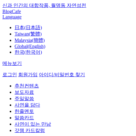
신과 인간의 대합작품, 월명동 자연성전
Blog
Cafe
Language
日本(日本語)
Taiwan(繁體)
Malaysia(簡體)
Global(English)
한국(한국어)
메뉴보기
로그인
회원가입
아이디/비밀번호 찾기
추천컨텐츠
보도자료
주일말씀
사연을 담다
한줄멘토
말씀카드
사연이 있는 만남
갓잼 카드칼럼