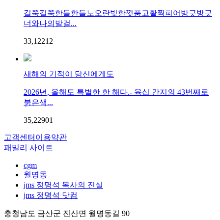
길쭉길쭉한들한들노오란빛한껏품고활짝피어방긋방긋
너와나의발걸...
33,122
1
2
새해의 기적이 당신에게도
2026년, 올해도 특별한 한 해다.- 육십 간지의 43번째로
붉은색...
35,229
0
1
고객센터
이용약관
패밀리 사이트
cgm
월명동
jms 정명석 목사의 진실
jms 정명석 닷컴
충청남도 금산군 진산면 월명동길 90