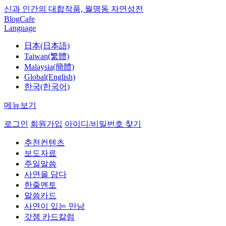
신과 인간의 대합작품, 월명동 자연성전
Blog
Cafe
Language
日本(日本語)
Taiwan(繁體)
Malaysia(簡體)
Global(English)
한국(한국어)
메뉴보기
로그인
회원가입
아이디/비밀번호 찾기
추천컨텐츠
보도자료
주일말씀
사연을 담다
한줄멘토
말씀카드
사연이 있는 만남
갓잼 카드칼럼