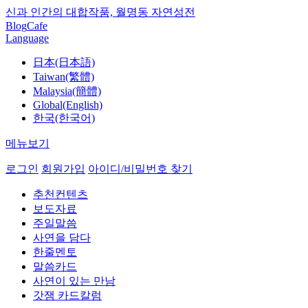
신과 인간의 대합작품, 월명동 자연성전
Blog
Cafe
Language
日本(日本語)
Taiwan(繁體)
Malaysia(簡體)
Global(English)
한국(한국어)
메뉴보기
로그인
회원가입
아이디/비밀번호 찾기
추천컨텐츠
보도자료
주일말씀
사연을 담다
한줄멘토
말씀카드
사연이 있는 만남
갓잼 카드칼럼