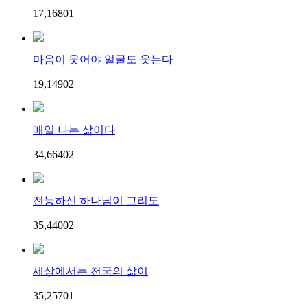
17,168
0
1
마음이 웃어야 얼굴도 웃는다
19,149
0
2
매일 나는 삶이다
34,664
0
2
전능하신 하나님이 그리도
35,440
0
2
세상에서는 천국의 삶이
35,257
0
1