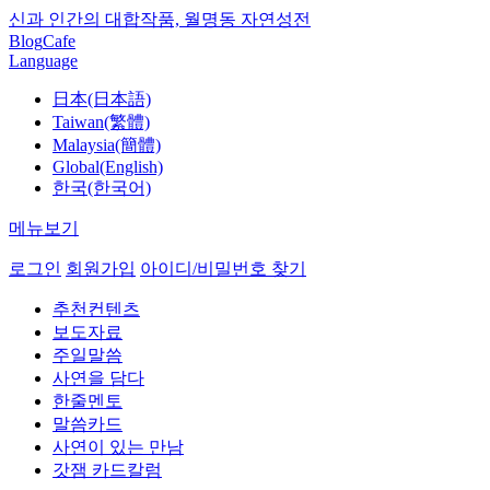
신과 인간의 대합작품, 월명동 자연성전
Blog
Cafe
Language
日本(日本語)
Taiwan(繁體)
Malaysia(簡體)
Global(English)
한국(한국어)
메뉴보기
로그인
회원가입
아이디/비밀번호 찾기
추천컨텐츠
보도자료
주일말씀
사연을 담다
한줄멘토
말씀카드
사연이 있는 만남
갓잼 카드칼럼