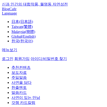
신과 인간의 대합작품, 월명동 자연성전
Blog
Cafe
Language
日本(日本語)
Taiwan(繁體)
Malaysia(簡體)
Global(English)
한국(한국어)
메뉴보기
로그인
회원가입
아이디/비밀번호 찾기
추천컨텐츠
보도자료
주일말씀
사연을 담다
한줄멘토
말씀카드
사연이 있는 만남
갓잼 카드칼럼