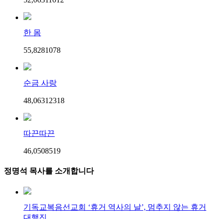
한 몸
55,828
107
8
순금 사랑
48,063
123
18
따끈따끈
46,050
85
19
정명석 목사를 소개합니다
기독교복음선교회 ‘휴거 역사의 날’, 멈추지 않는 휴거
대행진