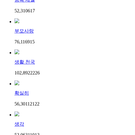
52,310
6
17
부모사랑
76,116
9
15
생활 천국
102,892
22
26
확실히
56,301
121
22
생각
52,063
110
12