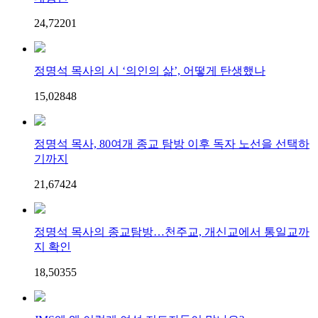
24,722
0
1
정명석 목사의 시 ‘의인의 삶’, 어떻게 탄생했나
15,028
4
8
정명석 목사, 80여개 종교 탐방 이후 독자 노선을 선택하
기까지
21,674
2
4
정명석 목사의 종교탐방…천주교, 개신교에서 통일교까
지 확인
18,503
5
5