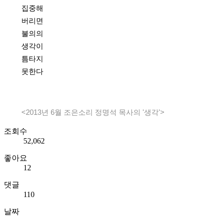
집중해
버리면
불의의
생각이
틈타지
못한다
<2013년 6월 조은소리 정명석 목사의 '생각'>
조회수
52,062
좋아요
12
댓글
110
날짜