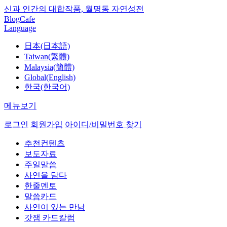
신과 인간의 대합작품, 월명동 자연성전
Blog
Cafe
Language
日本(日本語)
Taiwan(繁體)
Malaysia(簡體)
Global(English)
한국(한국어)
메뉴보기
로그인
회원가입
아이디/비밀번호 찾기
추천컨텐츠
보도자료
주일말씀
사연을 담다
한줄멘토
말씀카드
사연이 있는 만남
갓잼 카드칼럼