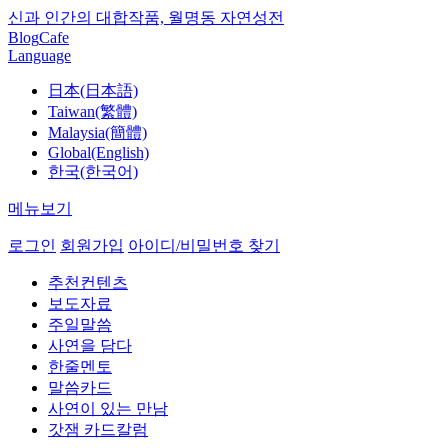
신과 인간의 대합작품, 월명동 자연성전
Blog
Cafe
Language
日本(日本語)
Taiwan(繁體)
Malaysia(簡體)
Global(English)
한국(한국어)
메뉴보기
로그인
회원가입
아이디/비밀번호 찾기
추천컨텐츠
보도자료
주일말씀
사연을 담다
한줄멘토
말씀카드
사연이 있는 만남
갓잼 카드칼럼