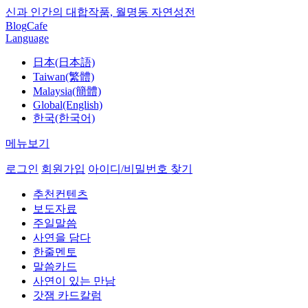
신과 인간의 대합작품, 월명동 자연성전
Blog
Cafe
Language
日本(日本語)
Taiwan(繁體)
Malaysia(簡體)
Global(English)
한국(한국어)
메뉴보기
로그인
회원가입
아이디/비밀번호 찾기
추천컨텐츠
보도자료
주일말씀
사연을 담다
한줄멘토
말씀카드
사연이 있는 만남
갓잼 카드칼럼