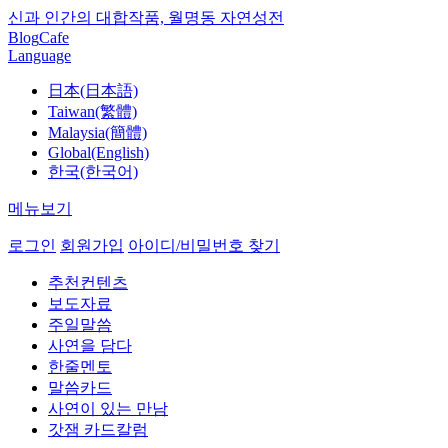
신과 인간의 대합작품, 월명동 자연성전
Blog
Cafe
Language
日本(日本語)
Taiwan(繁體)
Malaysia(簡體)
Global(English)
한국(한국어)
메뉴보기
로그인
회원가입
아이디/비밀번호 찾기
추천컨텐츠
보도자료
주일말씀
사연을 담다
한줄멘토
말씀카드
사연이 있는 만남
갓잼 카드칼럼