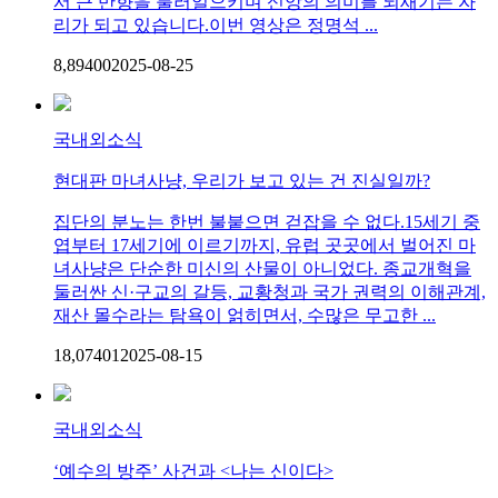
서 큰 반향을 불러일으키며 신앙의 의미를 되새기는 자
리가 되고 있습니다.이번 영상은 정명석 ...
8,894
0
0
2025-08-25
국내외소식
현대판 마녀사냥, 우리가 보고 있는 건 진실일까?
집단의 분노는 한번 불붙으면 걷잡을 수 없다.15세기 중
엽부터 17세기에 이르기까지, 유럽 곳곳에서 벌어진 마
녀사냥은 단순한 미신의 산물이 아니었다. 종교개혁을
둘러싼 신·구교의 갈등, 교황청과 국가 권력의 이해관계,
재산 몰수라는 탐욕이 얽히면서, 수많은 무고한 ...
18,074
0
1
2025-08-15
국내외소식
‘예수의 방주’ 사건과 <나는 신이다>