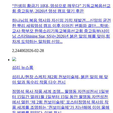
“인생의 황금기 10대, 영성으로 깨우다” 기독교복음선교
회 중고등부, 2026년 영성 캠프 열기 후끈
하나님의 복음 역사와 자신의 가치 재발견…신앙의 굳건
한 뿌리 세워영성 캠프 이후 이어진 변화와 결단…학생·
교사·학부모 한목소리기독교복음선교회 중고등부(샤이
닝 스타Shining Star, SS)는2026년 붉은 말의 해를 맞아,힘
차게 도약하는 말처럼 신앙...
2,244
0
0
2026-02-28
섭리 뉴스룸
섭리人/현장 스케치 제2회 천보미술제, 붉은 말의 해 맞
아 말과 독수리 작품 다수 전시
정명석 목사 작품 세계 조명... 월명동 자연성전서 1일부
터 15일간 열려1월 1일부터 15일 동안 월명동 자연성전
에서 열린 ‘제 2회 천보미술제’ 포스터정명석 목사의 작
품 세계를 조명하는 ‘천보미술제’가 지난해에 이어 올해
두 번째를 맞았다. 이번 전시...