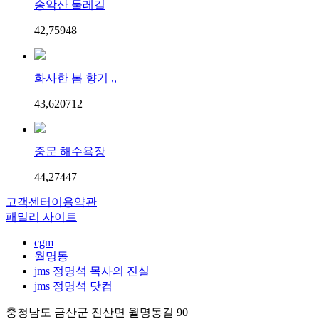
송악산 둘레길
42,759
4
8
화사한 봄 향기 ,,
43,620
7
12
중문 해수욕장
44,274
4
7
고객센터
이용약관
패밀리 사이트
cgm
월명동
jms 정명석 목사의 진실
jms 정명석 닷컴
충청남도 금산군 진산면 월명동길 90