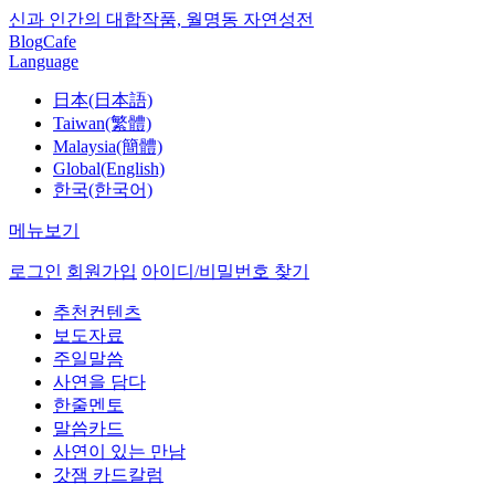
신과 인간의 대합작품, 월명동 자연성전
Blog
Cafe
Language
日本(日本語)
Taiwan(繁體)
Malaysia(簡體)
Global(English)
한국(한국어)
메뉴보기
로그인
회원가입
아이디/비밀번호 찾기
추천컨텐츠
보도자료
주일말씀
사연을 담다
한줄멘토
말씀카드
사연이 있는 만남
갓잼 카드칼럼