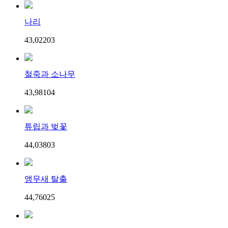
나리
43,022
0
3
철죽과 소나무
43,981
0
4
튜립과 벚꽃
44,038
0
3
앵무새 탈출
44,760
2
5