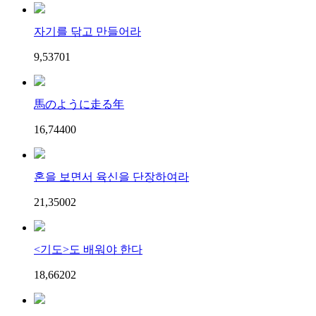
자기를 닦고 만들어라
9,537
0
1
馬のように走る年
16,744
0
0
혼을 보면서 육신을 단장하여라
21,350
0
2
<기도>도 배워야 한다
18,662
0
2