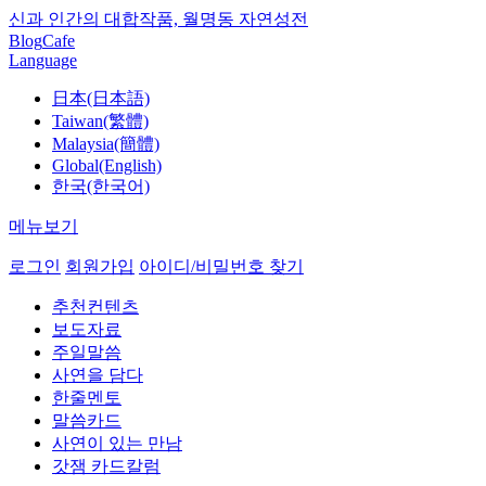
신과 인간의 대합작품, 월명동 자연성전
Blog
Cafe
Language
日本(日本語)
Taiwan(繁體)
Malaysia(簡體)
Global(English)
한국(한국어)
메뉴보기
로그인
회원가입
아이디/비밀번호 찾기
추천컨텐츠
보도자료
주일말씀
사연을 담다
한줄멘토
말씀카드
사연이 있는 만남
갓잼 카드칼럼