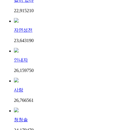
길이 있다
22,915
21
0
자연성전
23,643
19
0
인내자
26,159
75
0
사랑
26,766
56
1
청청솔