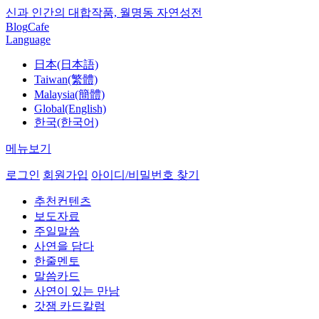
신과 인간의 대합작품, 월명동 자연성전
Blog
Cafe
Language
日本(日本語)
Taiwan(繁體)
Malaysia(簡體)
Global(English)
한국(한국어)
메뉴보기
로그인
회원가입
아이디/비밀번호 찾기
추천컨텐츠
보도자료
주일말씀
사연을 담다
한줄멘토
말씀카드
사연이 있는 만남
갓잼 카드칼럼