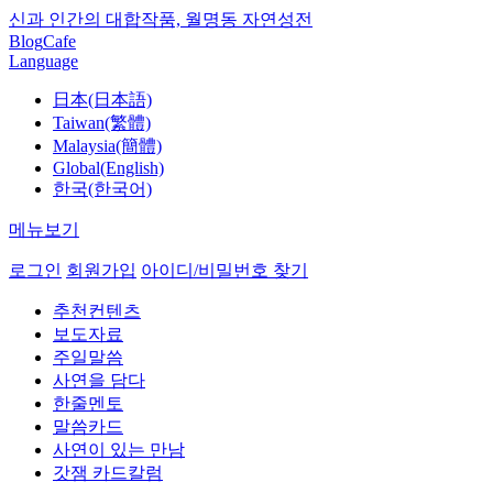
신과 인간의 대합작품, 월명동 자연성전
Blog
Cafe
Language
日本(日本語)
Taiwan(繁體)
Malaysia(簡體)
Global(English)
한국(한국어)
메뉴보기
로그인
회원가입
아이디/비밀번호 찾기
추천컨텐츠
보도자료
주일말씀
사연을 담다
한줄멘토
말씀카드
사연이 있는 만남
갓잼 카드칼럼