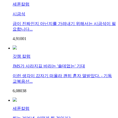
세푼칼럼
시금석
금이 진짜인지 아닌지를 가려내기 위해서는 시금석이 필
요합니다...
4,910
0
1
갓잼 칼럼
JMS가 사라지길 바라는 '쓸데없는' 기대
이런 생각이 갑자기 떠올라 괜히 혼자 열받았다. - 기독
교복음선...
6,080
3
8
세푼칼럼