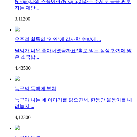
&lsquo;나의 스승이란?&rsquo;이라는 주제로 글을 써보
자는 제안...
3,112
0
0
우주적 확률의 ‘인연’에 감사할 수밖에 ...
날씨가 너무 좋아서였을까요?홀로 먹는 점심 한끼에 맑
은 소국밥...
4,435
0
0
늑구의 독백에 부쳐
늑구야.나는 네 이야기를 읽으면서, 한동안 물동이를 내
려놓지 ...
4,123
0
0