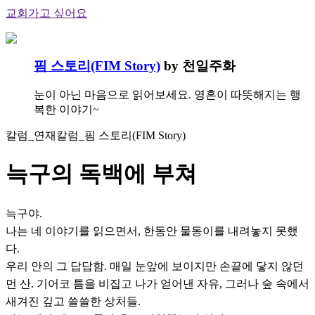
교회가고 싶어요
핌 스토리(FIM Story)
by 천일주화
눈이 아닌 마음으로 읽어보세요. 영혼이 따뜻해지는 행
복한 이야기~
칼럼_연재칼럼_핌 스토리(FIM Story)
늑구의 독백에 부쳐
늑구야.
나는 네 이야기를 읽으면서, 한동안 물동이를 내려놓지 못했
다.
우리 안의 그 답답함. 매일 눈앞에 보이지만 손끝에 닿지 않던
먼 산. 기어코 틈을 비집고 나가 얻어낸 자유, 그러나 숲 속에서
새겨진 깊고 쓸쓸한 상처들.