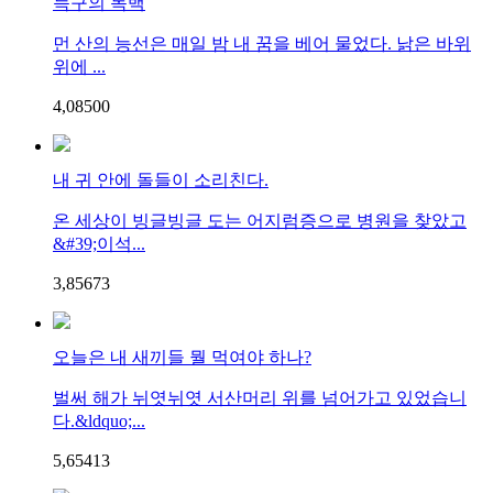
늑구의 독백
먼 산의 능선은 매일 밤 내 꿈을 베어 물었다. 낡은 바위
위에 ...
4,085
0
0
내 귀 안에 돌들이 소리친다.
온 세상이 빙글빙글 도는 어지럼증으로 병원을 찾았고
&#39;이석...
3,856
7
3
오늘은 내 새끼들 뭘 먹여야 하나?
벌써 해가 뉘엿뉘엿 서산머리 위를 넘어가고 있었습니
다.&ldquo;...
5,654
1
3